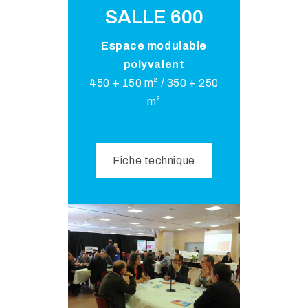
SALLE 600​
Espace modulable
polyvalent
450 + 150 m² / 350 + 250
m²
Fiche technique