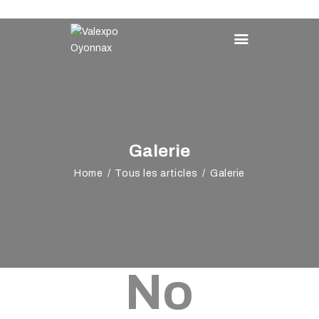
VALEXPO OYONNAX
Créons l'évènement
VOTRE ÉVÉNEMENT
NOTRE OFFRE
Galerie
VALEXPO
Home
Tous les articles
Galerie
AGENDA
ACCÈS & CONTACT
No