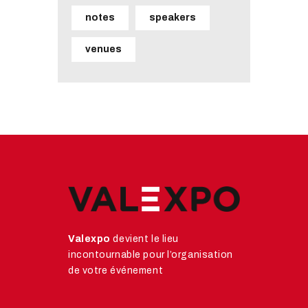
notes
speakers
venues
Valexpo
devient le lieu
incontournable pour l’organisation
de votre événement