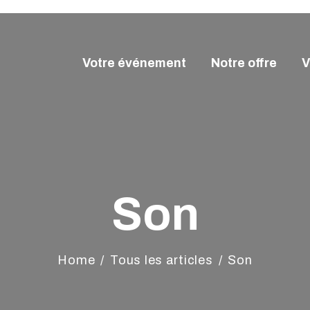
OTRE ÉVÉNEMENT
OTRE OFFRE
Votre événement
Notre offre
V
VALEXPO OYONNAX
ALEXPO
Créons l'évènement
GENDA
CCÈS & CONTACT
Son
Home
Tous les articles
Son