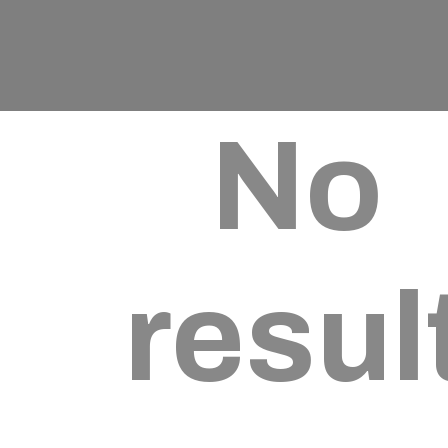
No
resul