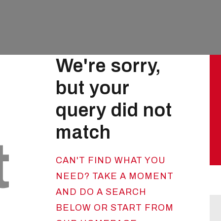
We're sorry,
but your
query did not
match
t
CAN'T FIND WHAT YOU
NEED? TAKE A MOMENT
AND DO A SEARCH
BELOW OR START FROM