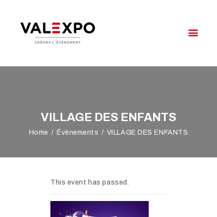
VALEXPO OYONNAX
Créons l'évènement
VOTRE ÉVÉNEMENT
NOTRE OFFRE
VALEXPO
VILLAGE DES ENFANTS
AGENDA
Home
Évènements
VILLAGE DES ENFANTS
ACCÈS & CONTACT
This event has passed.