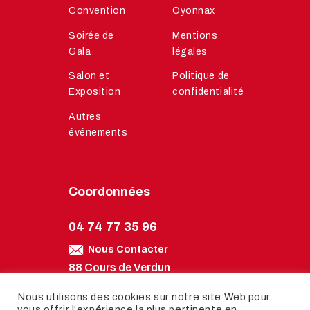
Convention
Oyonnax
Soirée de
Mentions
Gala
légales
Salon et
Politique de
Exposition
confidentialité
Autres
événements
Coordonnées
04 74 77 35 96
Nous Contacter
88 Cours de Verdun
01100 Oyonnax
Nous utilisons des cookies sur notre site Web pour
Nous Trouver
vous offrir l'expérience la plus pertinente en