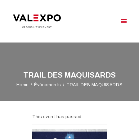
VALEXPO OYONNAX
Créons l'évènement
VOTRE ÉVÉNEMENT
NOTRE OFFRE
VALEXPO
TRAIL DES MAQUISARDS
AGENDA
Home
Évènements
TRAIL DES MAQUISARDS
ACCÈS & CONTACT
This event has passed.