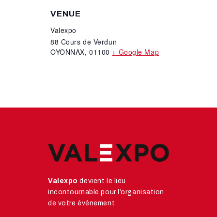
VENUE
Valexpo
88 Cours de Verdun
OYONNAX
,
01100
+ Google Map
Valexpo
devient le lieu
incontournable pour l’organisation
de votre événement