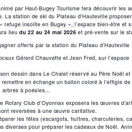
animé par Haut-Bugey Tourisme fera découvrir les ac
re. La station de ski du Plateau d’Hauteville proposera
« refuge insolite en Bugey », l’espace bien-être et 
ura lieu
et pré-vente sur le st
du 22 au 24 mai 2026
gner offerts par la station du Plateau d’Hauteville 
locaux Gérard Chauvette et Jean Fred, sur l’espace 
son dessin dans Le Chalet réservé au Père Noël et 
 remettre en échange un ballon coloré à l’effigie d
s, arbres à poésies…
le Rotary Club d’Oyonnax exposera les œuvres d’art
ont reversées à une œuvre caritative.
arer les fêtes (escargots, huîtres, charcuteries, ca
s diverses pour préparer les cadeaux de Noël. Anima