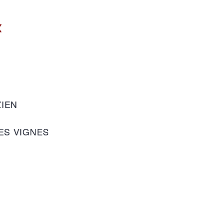
X
IEN
N
ES VIGNES