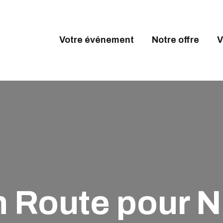
OTRE ÉVÉNEMENT
OTRE OFFRE
Votre événement
Notre offre
V
VALEXPO OYONNAX
ALEXPO
Créons l'évènement
GENDA
CCÈS & CONTACT
n Route pour N