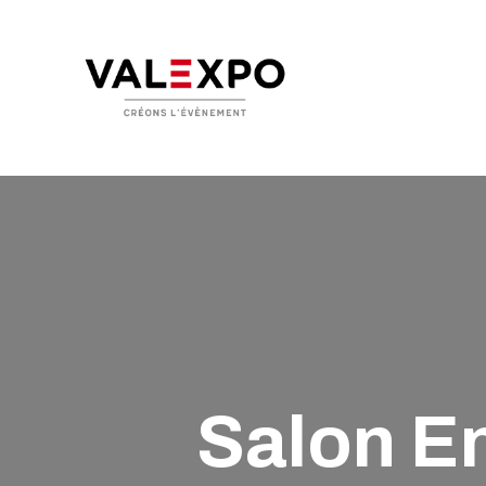
V
N
V
A
A
Salon E