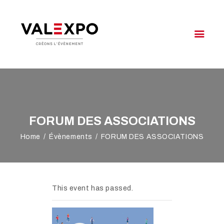
VALEXPO OYONNAX
Créons l'évènement
VOTRE ÉVÉNEMENT
NOTRE OFFRE
VALEXPO
FORUM DES ASSOCIATIONS
AGENDA
Home
Évènements
FORUM DES ASSOCIATIONS
ACCÈS & CONTACT
This event has passed.