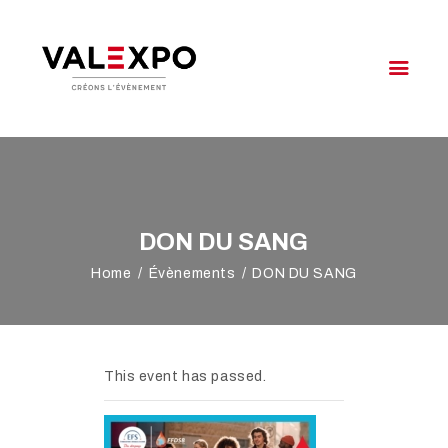
VALEXPO OYONNAX
Créons l'évènement
VOTRE ÉVÉNEMENT
NOTRE OFFRE
VALEXPO
DON DU SANG
AGENDA
Home
Évènements
DON DU SANG
ACCÈS & CONTACT
This event has passed.