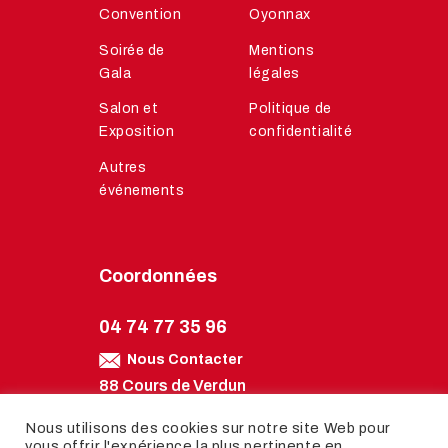
Convention
Oyonnax
Soirée de
Mentions
Gala
légales
Salon et
Politique de
Exposition
confidentialité
Autres
événements
Coordonnées
04 74 77 35 96
Nous Contacter
88 Cours de Verdun
01100 Oyonnax
Nous utilisons des cookies sur notre site Web pour
Nous Trouver
vous offrir l'expérience la plus pertinente en