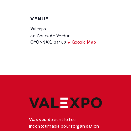
VENUE
Valexpo
88 Cours de Verdun
OYONNAX
,
01100
+ Google Map
Valexpo
devient le lieu
incontournable pour l’organisation