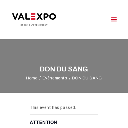
VALEXPO OYONNAX
Créons l'évènement
VOTRE ÉVÉNEMENT
NOTRE OFFRE
VALEXPO
DON DU SANG
AGENDA
Home
Évènements
DON DU SANG
ACCÈS & CONTACT
This event has passed.
ATTENTION