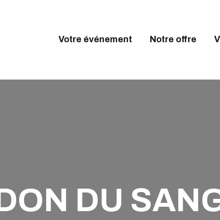
OTRE ÉVÉNEMENT
OTRE OFFRE
Votre événement
Notre offre
V
VALEXPO OYONNAX
ALEXPO
Créons l'évènement
GENDA
CCÈS & CONTACT
DON DU SAN