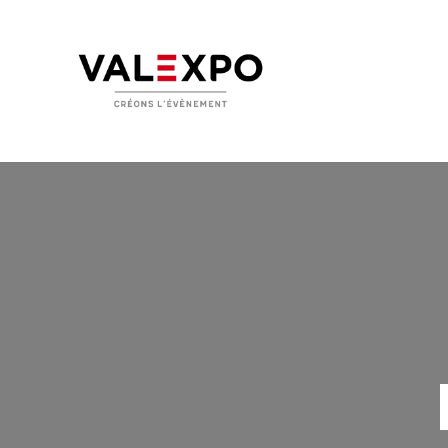
V
N
V
A
A