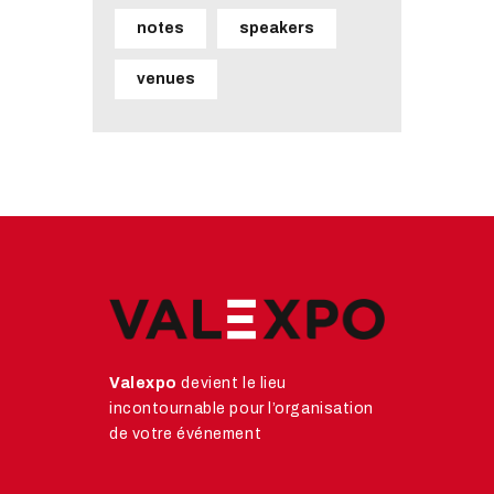
notes
speakers
venues
Valexpo
devient le lieu
incontournable pour l’organisation
de votre événement