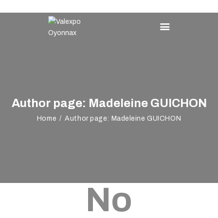
VALEXPO OYONNAX
Créons l'évènement
VOTRE ÉVÉNEMENT
NOTRE OFFRE
Author page: Madeleine GUICHON
VALEXPO
Home
Author page: Madeleine GUICHON
AGENDA
ACCÈS & CONTACT
No